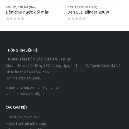
ĐÈN LED
,
ĐÈN PAR (PHA)
ĐÈN LED
,
ĐÈN PAR (PHA)
Đèn chịu nước đổi màu
Đèn LED Blinder 200W
0
out of 5
0
out of 5
THÔNG TIN LIÊN HỆ
TRUNG TÂM ĐÈN SÂN KHẤU VIETDIGI
Địa chỉ: Nhà số 6 N2 ngõ 90, đường Nguyễn Tuân, Q. Thanh Xuân, Hà Nội
Điện thoại: 02.466.867.566
Hotline: 093.334.9886
email:
phamngockham@gmail.com
website:
www.vietdigi.com
CÁC CAM KẾT
+ Hỗ trợ kỹ thuật 24/7
+ Bảo hành nhanh chóng