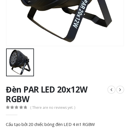
Đèn PAR LED 20x12W
RGBW
( There are no reviews yet. )
0
out of 5
Cấu tạo bởi 20 chiếc bóng đèn LED 4 in1 RGBW