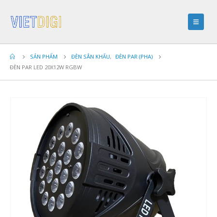
SẢN PHẨM
ĐÈN SÂN KHẤU
,
ĐÈN PAR (PHA)
ĐÈN PAR LED 20X12W RGBW