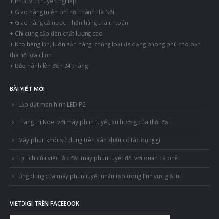
+ Phục vụ chuyên nghiệp
+ Giao hàng miễn phí nội thành Hà Nội
+ Giao hàng cả nước, nhận hàng thanh toán
+ Chỉ cung cấp đèn chất lượng cao
+ Kho hàng lớn, luôn sẵn hàng, chủng loại đa dạng phong phú cho bạn
tha hồ lựa chọn
+ Bảo hành lên đến 24 tháng
BÀI VIẾT MỚI
Lắp đặt màn hình LED P2
Trang trí Noel với máy phun tuyết, xu hướng của thời đại
Máy phun khói sử dụng trên sân khấu có tác dụng gì
Lợi ích của việc lắp đặt máy phun tuyết đối với quán cà phê
Ứng dụng của máy phun tuyết nhân tạo trong lĩnh vực giải trí
VIETDIGI TRÊN FACEBOOK