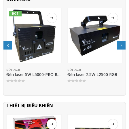
HOT
ĐÈN LASER
ĐÈN LASER
Đèn laser 5W L5000-PRO RGB
Đèn laser 2.5W L2500 RGB
0
out of 5
0
out of 5
THIẾT BỊ ĐIỀU KHIỂN