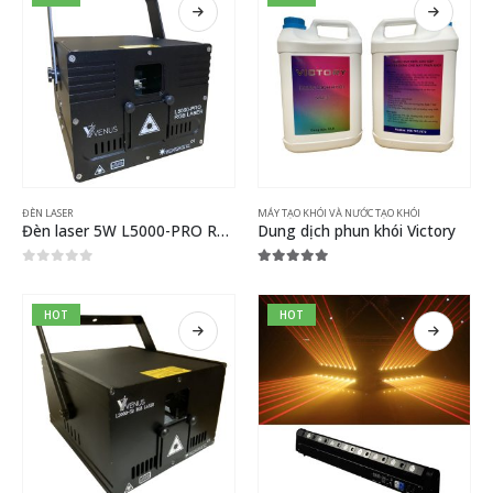
ĐÈN LASER
MÁY TẠO KHÓI VÀ NƯỚC TẠO KHÓI
Đèn laser 5W L5000-PRO RGB
Dung dịch phun khói Victory
0
out of 5
5.00
out of 5
HOT
HOT