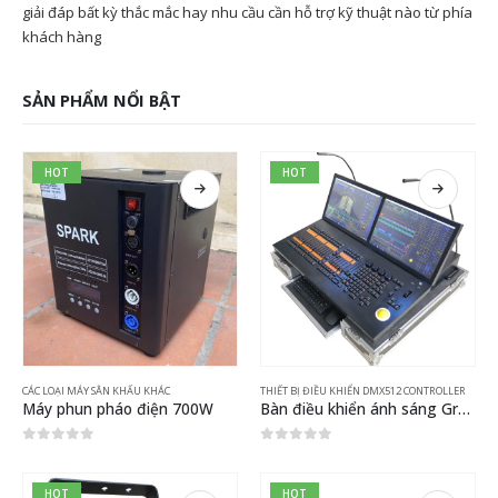
giải đáp bất kỳ thắc mắc hay nhu cầu cần hỗ trợ kỹ thuật nào từ phía
khách hàng
SẢN PHẨM NỔI BẬT
HOT
HOT
CÁC LOẠI MÁY SÂN KHẤU KHÁC
THIẾT BỊ ĐIỀU KHIỂN DMX512 CONTROLLER
Máy phun pháo điện 700W
Bàn điều khiển ánh sáng Grand MA2
0
out of 5
0
out of 5
HOT
HOT