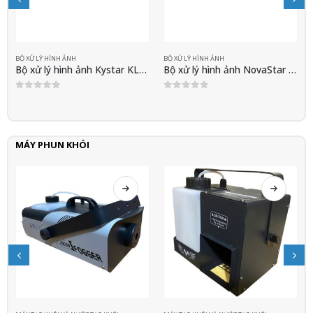
BỘ XỬ LÝ HÌNH ẢNH
BỘ XỬ LÝ HÌNH ẢNH
Outdoor
Bộ xử lý hình ảnh Kystar KLS2C
Bộ xử lý hình ảnh NovaStar VC6
0
out of 5
0
out of 5
MÁY PHUN KHÓI