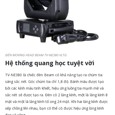
ĐÈN MOVING HEAD BEAM TV-NE380 VLTG
Hệ thống quang học tuyệt vời
TV-NE380 là chiếc đèn Beam có khả năng tạo ra chùm tia
sáng sắc nét. Góc chùm tia chỉ 1,8 độ. Bánh màu được tạo
bởi các kính màu tinh khiết, hiệu ứng luồng tia mạnh mẽ và
sắc nét sẽ được tạo ra. Đèn có 2 lăng kính, một là lăng kính 8
mặt và một là lăng kính tổ ong 24 mặt. Khi hai lăng kính được
xếp chồng lên nhau, bạn có thể có được hiệu ứng lăng kính
đẹp và rộng.