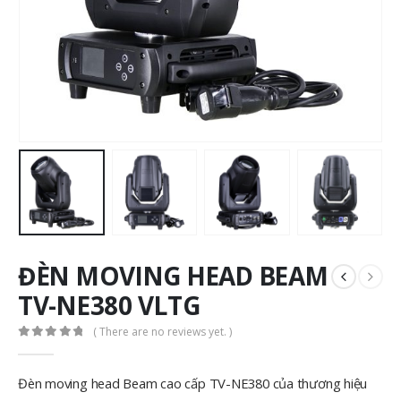
ĐÈN MOVING HEAD BEAM
TV-NE380 VLTG
( There are no reviews yet. )
0
out of 5
Đèn moving head Beam cao cấp TV-NE380 của thương hiệu