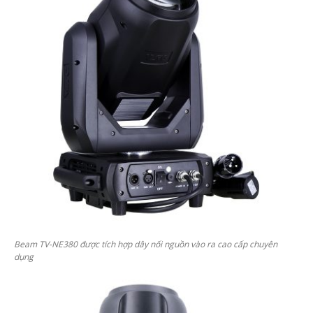
Beam TV-NE380 được tích hợp dây nối nguồn vào ra cao cấp chuyên
dụng