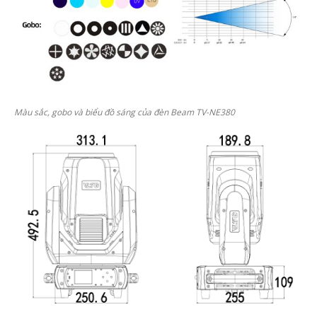
Màu sắc, gobo và biểu đồ sáng của đèn Beam TV-NE380