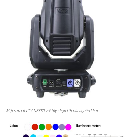
Mặt sau của TV-NE380 với tùy chọn kết nối nguồn khác