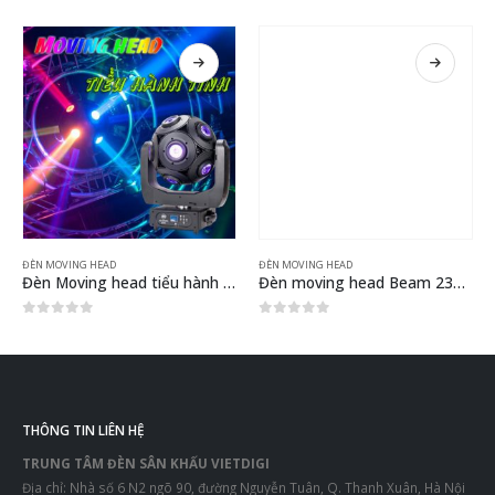
ĐÈN MOVING HEAD
ĐÈN MOVING HEAD
Đèn Moving head tiểu hành tinh
Đèn moving head Beam 230 loại mới gobo kép
0
out of 5
0
out of 5
THÔNG TIN LIÊN HỆ
TRUNG TÂM ĐÈN SÂN KHẤU VIETDIGI
Địa chỉ: Nhà số 6 N2 ngõ 90, đường Nguyễn Tuân, Q. Thanh Xuân, Hà Nội