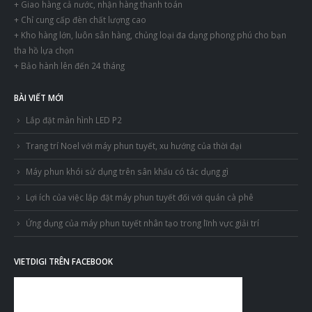
+ Giao hàng cả nước, nhận hàng thanh toán
+ Chỉ cung cấp đèn chất lượng cao
+ Kho hàng lớn, luôn sẵn hàng, chủng loại đa dạng phong phú cho bạn
tha hồ lựa chọn
+ Bảo hành lên đến 24 tháng
BÀI VIẾT MỚI
Lắp đặt màn hình LED P2
Trang trí Noel với máy phun tuyết, xu hướng của thời đại
Máy phun khói sử dụng trên sân khấu có tác dụng gì
Lợi ích của việc lắp đặt máy phun tuyết đối với quán cà phê
Ứng dụng của máy phun tuyết nhân tạo trong lĩnh vực giải trí
VIETDIGI TRÊN FACEBOOK