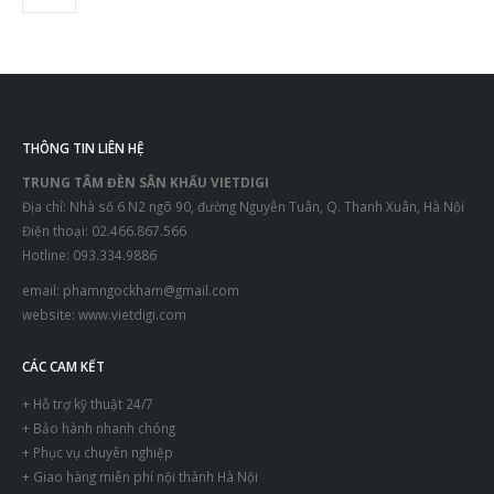
THÔNG TIN LIÊN HỆ
TRUNG TÂM ĐÈN SÂN KHẤU VIETDIGI
Địa chỉ: Nhà số 6 N2 ngõ 90, đường Nguyễn Tuân, Q. Thanh Xuân, Hà Nội
Điện thoại: 02.466.867.566
Hotline: 093.334.9886
email:
phamngockham@gmail.com
website:
www.vietdigi.com
CÁC CAM KẾT
+ Hỗ trợ kỹ thuật 24/7
+ Bảo hành nhanh chóng
+ Phục vụ chuyên nghiệp
+ Giao hàng miễn phí nội thành Hà Nội