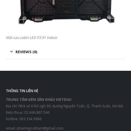
Mặt sau cabin LED P3.91 Indoor
REVIEWS (0)
THÔNG TIN LIÊN HỆ
TRUNG TÂM ĐÈN SÂN KHẤU VIETDIGI
Địa chỉ: Nhà số 6 N2 ngõ 90, đường Nguyễn Tuân, Q. Thanh Xuân, Hà Nội
Điện thoại: 02.466.867.566
Hotline: 093.334.9886
email:
phamngockham@gmail.com