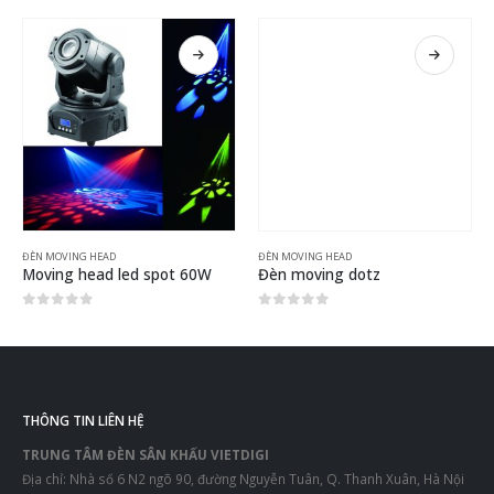
ĐÈN MOVING HEAD
ĐÈN MOVING HEAD
Moving head led spot 60W
Đèn moving dotz
0
out of 5
0
out of 5
THÔNG TIN LIÊN HỆ
TRUNG TÂM ĐÈN SÂN KHẤU VIETDIGI
Địa chỉ: Nhà số 6 N2 ngõ 90, đường Nguyễn Tuân, Q. Thanh Xuân, Hà Nội