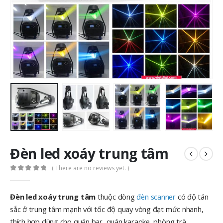
Đèn led xoáy trung tâm
( There are no reviews yet. )
0
out of 5
Đèn led xoáy trung tâm
thuộc dòng
đèn scanner
có độ tán
sắc ở trung tâm mạnh với tốc độ quay vòng đạt mức nhanh,
thích hợp dùng cho quán bar, quán karaoke, phòng trà…