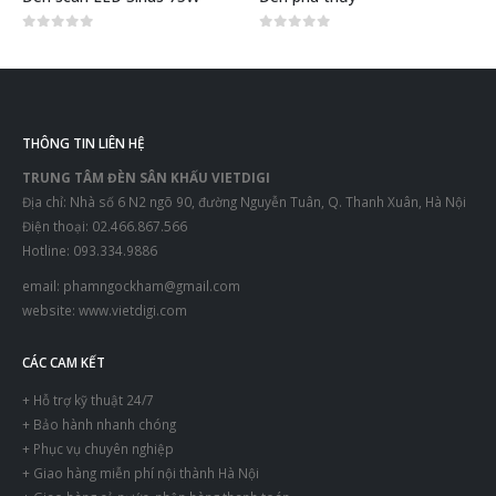
0
out of 5
0
out of 5
THÔNG TIN LIÊN HỆ
TRUNG TÂM ĐÈN SÂN KHẤU VIETDIGI
Địa chỉ: Nhà số 6 N2 ngõ 90, đường Nguyễn Tuân, Q. Thanh Xuân, Hà Nội
Điện thoại: 02.466.867.566
Hotline: 093.334.9886
email:
phamngockham@gmail.com
website:
www.vietdigi.com
CÁC CAM KẾT
+ Hỗ trợ kỹ thuật 24/7
+ Bảo hành nhanh chóng
+ Phục vụ chuyên nghiệp
+ Giao hàng miễn phí nội thành Hà Nội