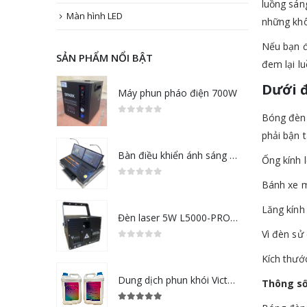
luồng sán
Màn hình LED
những khô
Nếu bạn 
SẢN PHẨM NỔI BẬT
đem lại l
Dưới đ
Máy phun pháo điện 700W
Bóng đèn 
0
out of 5
phải bận
Bàn điều khiển ánh sáng Grand MA2
Ống kính 
Bánh xe m
0
out of 5
Lăng kính
Đèn laser 5W L5000-PRO RGB
Vì đèn sử
0
out of 5
Kích thướ
Dung dịch phun khói Victory
Thông số