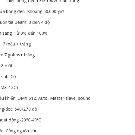
 1 chiếc bóng đèn LED 100W màu trắng
của bóng đèn: Khoảng 50.000 giờ
luồn tia Beam: 3 đến 4 độ
m sáng: Từ 0% đến 100%
 7 màu + trắng
: 7 gobos+ trắng
: 8 mặt
 kính: Có
DMX: 12ch
ều khiển: DMX 512, Auto, Master-slave, sound
g/dọc: 540/270 độ
 hoạt động:-20℃-40℃
ồn: Cổng nguồn vào