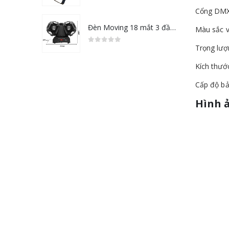
0
out of 5
Cổng DMX:
Đèn Moving 18 mắt 3 đầu LED LASER
Màu sắc v
Trọng lượ
0
out of 5
Kích thướ
Cấp độ bả
Hình 