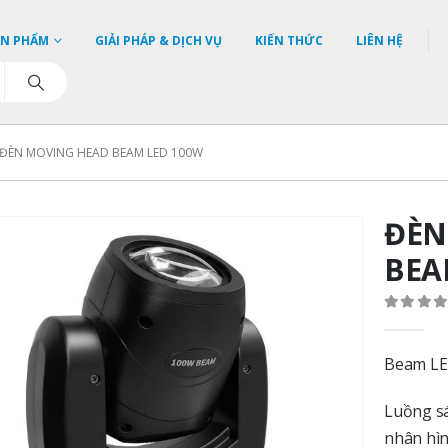
ẢN PHẨM
GIẢI PHÁP & DỊCH VỤ
KIẾN THỨC
LIÊN HỆ
ĐÈN MOVING HEAD BEAM LED 100W
ĐÈN
BEA
0
out o
Beam LED
Luồng sá
nhân hìn