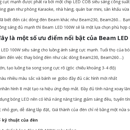
g cực mạnh được phát ra bởi một chip LED COB siêu sáng công suất
ng gian như phòng Karaoke, nhà hàng, quán bar mini, sân khấu vừa 
đã biết đến các dòng đèn Beam khác như Beam230, Beam260… Bạn 
uồng sáng đủ mạnh thì Beam LED 100W sẽ là một lựa chọn phù hợp 
ây là một số ưu điểm nổi bật của Beam LED
LED 100W siêu sáng cho luồng ánh sáng cực mạnh. Tuổi thọ của bón
 tâm đến việc thay bóng đèn như các dòng Beam230, Beam260…)
lớn, tạo luồng tia song song cực rõ (góc chiếu khoảng 3-4 độ)
àu nhiều màu sắc và bánh xe gobo đầy đủ các hình mới nhất
 nhân hình 8 mặt tạo ra hiệu ứng đẹp mắt. Đầy đủ tính năng xoay lăn
 dụng bóng LED nên có khả năng năng tăng giảm sáng đều, tuyến tí
c nhỏ gọn, dễ dàng lắp đặt, Giá thành của đèn chỉ rẻ bằng một n
 kỹ thuật của đèn