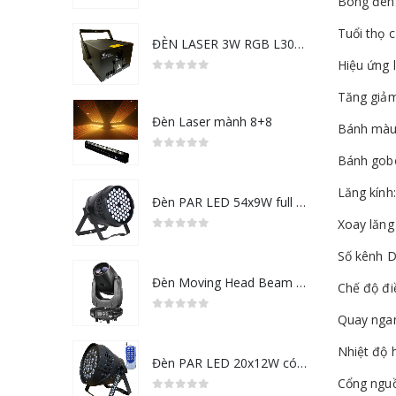
Bóng đèn:
5.00
out of 5
Tuổi thọ 
ĐÈN LASER 3W RGB L3000-SD
Hiệu ứng 
0
out of 5
Tăng giả
Đèn Laser mành 8+8
Bánh màu:
0
out of 5
Bánh gobo
Lăng kính
Đèn PAR LED 54x9W full color RGB
Xoay lăng
0
out of 5
Số kênh 
Đèn Moving Head Beam 295
Chế độ đi
Quay ngan
0
out of 5
Nhiệt độ
Đèn PAR LED 20x12W có tay điều khiển từ xa
Cổng ngu