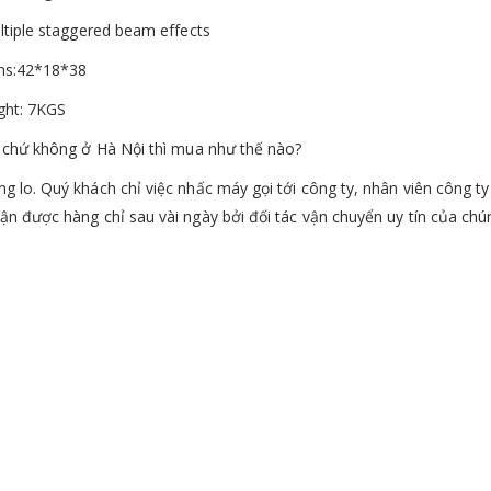
ultiple staggered beam effects
ns:42*18*38
ght: 7KGS
h chứ không ở Hà Nội thì mua như thế nào?
g lo. Quý khách chỉ việc nhấc máy gọi tới công ty, nhân viên công 
ận được hàng chỉ sau vài ngày bởi đối tác vận chuyển uy tín của chún