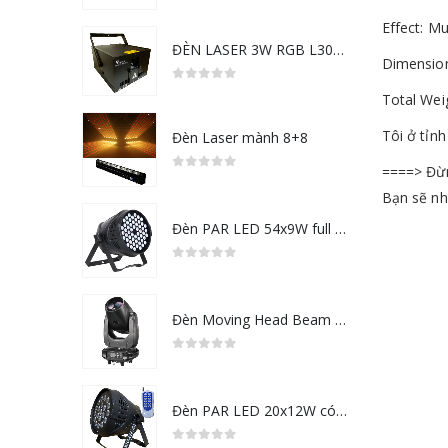
5.00
out of 5
Effect: M
ĐÈN LASER 3W RGB L3000-SD
Dimensio
0
out of 5
Total Wei
Tôi ở tỉn
Đèn Laser mành 8+8
====> Đừn
0
out of 5
Bạn sẽ nh
Đèn PAR LED 54x9W full color RGB
0
out of 5
Đèn Moving Head Beam 295
0
out of 5
Đèn PAR LED 20x12W có tay điều khiển từ xa