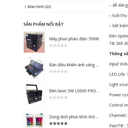
– dễ dàng
Màn hình LED
– tuổi thọ
SẢN PHẨM NỔI BẬT
– tiết ki
Đèn Spide
Máy phun pháo điện 700W
Tilt 360 đ
0
out of 5
Thông số
Input Vol
Bàn điều khiển ánh sáng Grand MA2
LED Life:
0
out of 5
Light sou
Đèn laser 5W L5000-PRO RGB
Power co
0
out of 5
Control 
Channels
Dung dịch phun khói Victory
Pan/Tilt :