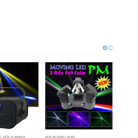
D
ĐÈN MOVING HEAD
ĐÈN MOVIN