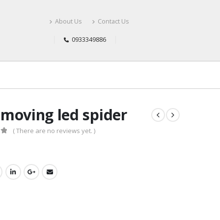
About Us
Contact Us
0933349886
moving led spider
( There are no reviews yet. )
f 5