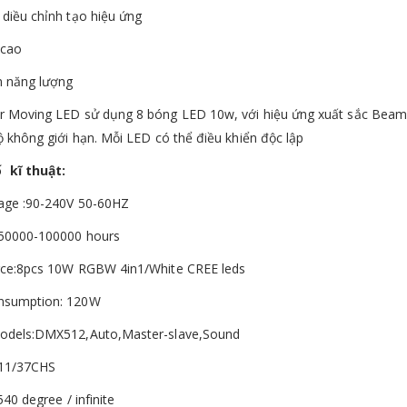
 diều chỉnh tạo hiệu ứng
 cao
ệm năng lượng
r Moving LED sử dụng 8 bóng LED 10w, với hiệu ứng xuất sắc Beam, 
ộ không giới hạn. Mỗi LED có thể điều khiển độc lập
 kĩ thuật:
tage :90-240V 50-60HZ
 50000-100000 hours
rce:8pcs 10W RGBW 4in1/White CREE leds
nsumption: 120W
models:DMX512,Auto,Master-slave,Sound
:11/37CHS
 540 degree / infinite