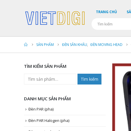
TRANG CHỦ
S
SẢN PHẨM
ĐÈN SÂN KHẤU
,
ĐÈN MOVING HEAD
TÌM KIẾM SẢN PHẨM
Tìm kiếm
DANH MỤC SẢN PHẨM
Đèn PAR (pha)
Đèn PAR Halogen (pha)