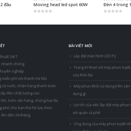
spot 60W
Đèn 4 trong 1 xạ thủ sniper 2R
0
out of 5
0
out of 5
KẾT
BÀI VIẾT MỚI
Lắp đặt màn hình LED P2
 thuật 24/7
h nhanh chóng
Trang trí Noel với máy phun tuyế
chuyên nghiệp
của thời đại
g miễn phí nội thành Hà Nội
g cả nước, nhận hàng thanh toán
Máy phun khói sử dụng trên sân 
 cấp đèn chất lượng cao
dụng gì
lớn, luôn sẵn hàng, chủng loại đa
Lợi ích của việc lắp đặt máy phun 
 phú cho bạn tha hồ lựa chọn
với quán cà phê
 lên đến 24 tháng
Ứng dụng của máy phun tuyết nh