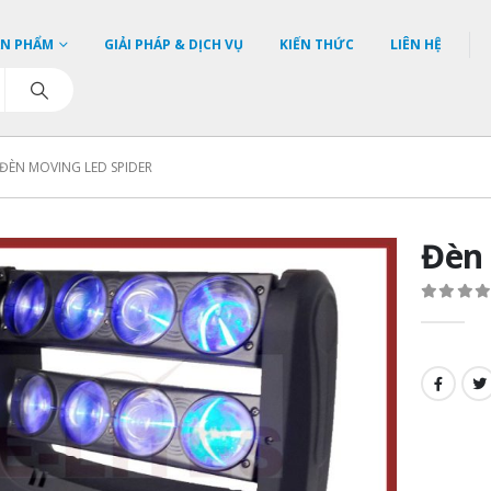
ẢN PHẨM
GIẢI PHÁP & DỊCH VỤ
KIẾN THỨC
LIÊN HỆ
ĐÈN MOVING LED SPIDER
Đèn 
0
out o