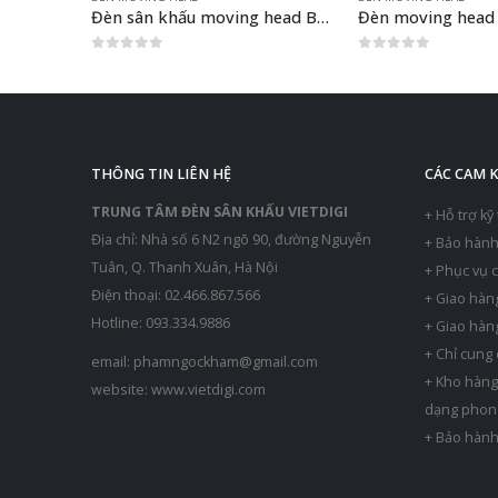
Đèn sân khấu moving head Beam200
Đèn moving head 2 đầu
Moving head led 
0
out of 5
0
out of 5
THÔNG TIN LIÊN HỆ
CÁC CAM 
TRUNG TÂM ĐÈN SÂN KHẤU VIETDIGI
+ Hỗ trợ kỹ
Địa chỉ: Nhà số 6 N2 ngõ 90, đường Nguyễn
+ Bảo hàn
Tuân, Q. Thanh Xuân, Hà Nội
+ Phục vụ 
Điện thoại: 02.466.867.566
+ Giao hàn
Hotline: 093.334.9886
+ Giao hàn
+ Chỉ cung
email:
phamngockham@gmail.com
+ Kho hàng 
website:
www.vietdigi.com
dạng phong
+ Bảo hành