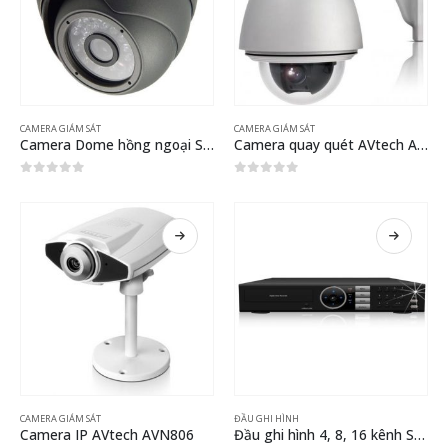
CAMERA GIÁM SÁT
CAMERA GIÁM SÁT
Camera Dome hồng ngoại Securean RD5-F8124Q
Camera quay quét AVtech AVK584
0
out of 5
0
out of 5
CAMERA GIÁM SÁT
ĐẦU GHI HÌNH
Camera IP AVtech AVN806
Đầu ghi hình 4, 8, 16 kênh Securean SCD-C