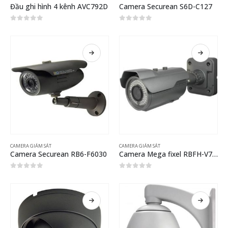
Đầu ghi hình 4 kênh AVC792D
Camera Securean S6D-C127
0
out of 5
0
out of 5
CAMERA GIÁM SÁT
CAMERA GIÁM SÁT
Camera Securean RB6-F6030
Camera Mega fixel RBFH-V7572PN
0
out of 5
0
out of 5