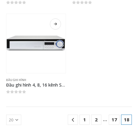
0
out of 5
0
out of 5
ĐẦU GHI HÌNH
Đầu ghi hình 4, 8, 16 kênh Securean SCD-Q
0
out of 5
…
1
2
17
18