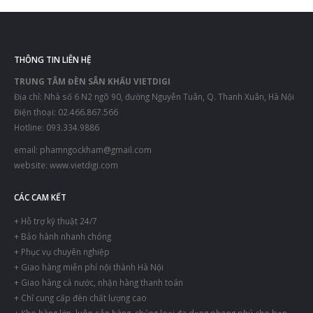
THÔNG TIN LIÊN HỆ
TRUNG TÂM ĐÈN SÂN KHẤU VIETDIGI
Địa chỉ: Nhà số 6 N2 ngõ 90, đường Nguyễn Tuân, Q. Thanh Xuân, Hà Nội
Điện thoại: 02.466.867.566
Hotline: 093.334.9886
email:
phamngockham@gmail.com
website:
www.vietdigi.com
CÁC CAM KẾT
+ Hỗ trợ kỹ thuật 24/7
+ Bảo hành nhanh chóng
+ Phục vụ chuyên nghiệp
+ Giao hàng miễn phí nội thành Hà Nội
+ Giao hàng cả nước, nhận hàng thanh toán
+ Chỉ cung cấp đèn chất lượng cao