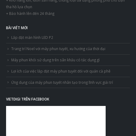
+ Kho hàng lớn, luôn sẵn hàng, chủng loại đa dạng phong phú cho bạn
tha hồ lựa chọn
+ Bảo hành lên đến 24 tháng
BÀI VIẾT MỚI
Lắp đặt màn hình LED P2
Trang trí Noel với máy phun tuyết, xu hướng của thời đại
Máy phun khói sử dụng trên sân khấu có tác dụng gì
Lợi ích của việc lắp đặt máy phun tuyết đối với quán cà phê
Ứng dụng của máy phun tuyết nhân tạo trong lĩnh vực giải trí
VIETDIGI TRÊN FACEBOOK