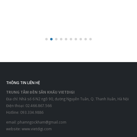
THÔNG TIN LIÊN HỆ
TRUNG TÂM ĐÈN SÂN KHẤU VIETDIGI
Địa chỉ: Nhà số 6 N2 ngõ 90, đường Nguyễn Tuân, Q. Thanh Xuân, Hà Nội
Điện thoại: 02.466.867.566
Hotline: 093.334.9886
email:
phamngockham@gmail.com
website:
www.vietdigi.com