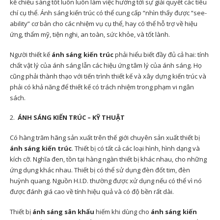
kế chiếu sáng tốt luôn luôn làm việc hướng tới sự giải quyết các tiêu
chí cụ thể. Ánh sáng kiến trúc có thể cung cấp “nhìn thấy được “see-
ability” cơ bản cho các nhiệm vụ cụ thể, hay có thể hỗ trợ về hiệu
ứng, thẩm mỹ, tiện nghi, an toàn, sức khỏe, và tốt lành.
Người thiết kế
ánh sáng kiến ​​trúc
phải hiểu biết đầy đủ cả hai: tính
chất vật lý của ánh sáng lẫn các hiệu ứng tâm lý của ánh sáng. Họ
cũng phải thành thạo với tiến trình thiết kế và xây dựng kiến ​​trúc và
phải có khả năng để thiết kế có trách nhiệm trong phạm vi ngân
sách.
2.
ÁNH SÁNG KIẾN TRÚC – KỸ THUẬT
Có hàng trăm hãng sản xuất trên thế giới chuyên sản xuất thiết bị
ánh sáng kiến ​​trúc
. Thiết bị có tất cả các loại hình, hình dạng và
kích cỡ. Nghĩa đen, tồn tại hàng ngàn thiết bị khác nhau, cho những
ứng dụng khác nhau. Thiết bị có thể sử dụng đèn đốt tim, đèn
huỳnh quang. Nguồn H.I.D. thường được xử dụng nếu có thể vì nó
được đánh giá cao về tính hiệu quả và có độ bền rất dài.
Thiết bị
ánh sáng sân khấu
hiếm khi dùng cho
ánh sáng kiến ​​