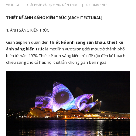
VIETDIGI
GIẢI PHÁP VÀ DỊCH VỤ
,
KIẾN THỨC
0 COMMENTS
THIẾT KẾ ÁNH SÁNG KIẾN TRÚC (ARCHITECTURAL
)
1. ÁNH SÁNG KIẾN TRÚC
Gián tiếp liên quan đến
thiết kế ánh sáng sân khấu
,
thiết kế
ánh sáng kiến ​​trúc
là một lĩnh vực tương đối mới, trở thành phổ
biến từ năm 1970. Thiết kế ánh sáng kiến ​​trúc đề cập đến kế hoạch
chiếu sáng cho cả hai: nội thất lẫn không gian bên ngoài.