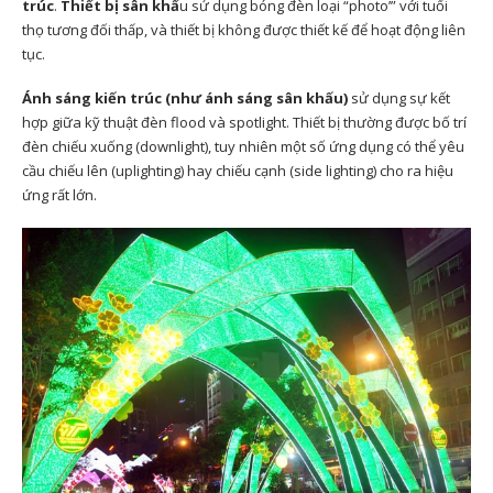
trúc
.
Thiết bị sân khấ
u sử dụng bóng đèn loại “photo’” với tuổi
thọ tương đối thấp, và thiết bị không được thiết kế để hoạt động liên
tục.
Ánh sáng kiến trúc (như ánh sáng sân khấu)
sử dụng sự kết
hợp giữa kỹ thuật đèn flood và spotlight. Thiết bị thường được bố trí
đèn chiếu xuống (downlight), tuy nhiên một số ứng dụng có thể yêu
cầu chiếu lên (uplighting) hay chiếu cạnh (side lighting) cho ra hiệu
ứng rất lớn.