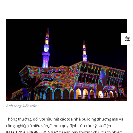
Ánh sáng kiến trúc
Thông thường, đối với hầu hết các tòa nhà building (thương mại và
công nghiệp) “chiếu sáng” theo quy định của các kỹ sư điện
(ELECTRICAl ENGINEER). Người tư vấn này thường chịu trách nhiệm