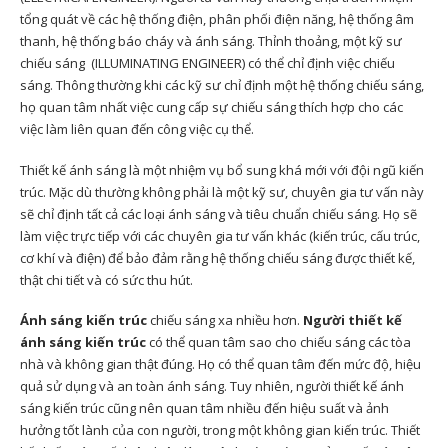
tổng quát về các hệ thống điện, phân phối điện năng, hệ thống âm
thanh, hệ thống báo cháy và ánh sáng. Thỉnh thoảng, một kỹ sư
chiếu sáng (ILLUMINATING ENGINEER) có thể chỉ định việc chiếu
sáng. Thông thường khi các kỹ sư chỉ định một hệ thống chiếu sáng,
họ quan tâm nhất việc cung cấp sự chiếu sáng thích hợp cho các
việc làm liên quan đến công việc cụ thể.
Thiết kế ánh sáng là một nhiệm vụ bổ sung khá mới với đội ngũ kiến ​​
trúc. Mặc dù thường không phải là một kỹ sư, chuyên gia tư vấn này
sẽ chỉ định tất cả các loại ánh sáng và tiêu chuẩn chiếu sáng. Họ sẽ
làm việc trực tiếp với các chuyên gia tư vấn khác (kiến trúc, cấu trúc,
cơ khí và điện) để bảo đảm rằng hệ thống chiếu sáng được thiết kế,
thật chi tiết và có sức thu hút.
Ánh sáng kiến trúc
chiếu sáng xa nhiều hơn.
Người thiết kế
ánh sáng kiến ​​trúc
có thể quan tâm sao cho chiếu sáng các tòa
nhà và không gian thật đúng. Họ có thể quan tâm đến mức độ, hiệu
quả sử dụng và an toàn ánh sáng. Tuy nhiên, người thiết kế ánh
sáng kiến ​​trúc cũng nên quan tâm nhiều đến hiệu suất và ảnh
hưởng tốt lành của con người, trong một không gian kiến ​​trúc. Thiết