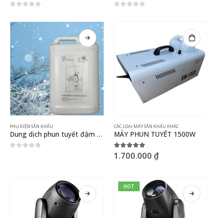
0
out of 5
0
out of 5
PHỤ KIỆN SÂN KHẤU
CÁC LOẠI MÁY SÂN KHẤU KHÁC
Dung dịch phun tuyết đậm đặc can 5 lít
MÁY PHUN TUYẾT 1500W
1.700.000
₫
0
out of 5
5.00
out of 5
HOT