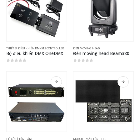
THIẾT BỊ ĐIỀU KHIỂN DMX512 CONTROLLER
ĐÈN MOVING HEAD
Bộ điều khiển DMX OneDMX
Đèn moving head Beam380
0
out of 5
0
out of 5
BỘ XỬ LÝ HÌNH ẢNH
MODULE MÀN HÌNH LED