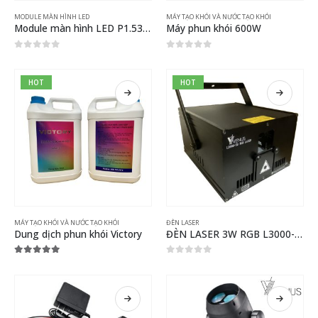
MODULE MÀN HÌNH LED
MÁY TẠO KHÓI VÀ NƯỚC TẠO KHÓI
Module màn hình LED P1.538 indoor
Máy phun khói 600W
0
out of 5
0
out of 5
HOT
HOT
MÁY TẠO KHÓI VÀ NƯỚC TẠO KHÓI
ĐÈN LASER
Dung dịch phun khói Victory
ĐÈN LASER 3W RGB L3000-SD
5.00
out of 5
0
out of 5