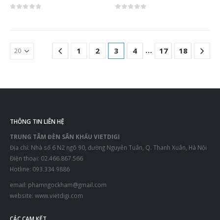
0
out of 5
0
out of 5
…
1
2
3
4
17
18
THÔNG TIN LIÊN HỆ
TRUNG TÂM ĐÈN SÂN KHẤU VIETDIGI
Địa chỉ: Nhà số 6 N2 ngõ 90, đường Nguyễn Tuân, Q. Thanh Xuân, Hà Nội
Điện thoại: 02.466.867.566
Hotline: 093.334.9886
email:
phamngockham@gmail.com
website:
www.vietdigi.com
CÁC CAM KẾT