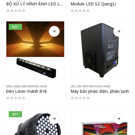
BỘ XỬ LÝ HÌNH ẢNH LED LS-VP9000
Module LED S2 QiangLi
0
out of 5
0
out of 5
HOT
ĐÈN LASER
,
ĐÈN MOVING HEAD
CÁC LOẠI MÁY SÂN KHẤU KHÁC
Đèn Laser mành 8+8
Máy bắn pháo điện, pháo lạnh
0
out of 5
0
out of 5
HOT