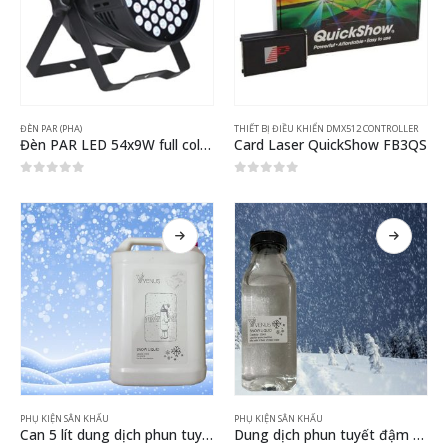
ĐÈN PAR (PHA)
THIẾT BỊ ĐIỀU KHIỂN DMX512 CONTROLLER
Đèn PAR LED 54x9W full color RGB
Card Laser QuickShow FB3QS
0
out of 5
0
out of 5
PHỤ KIỆN SÂN KHẤU
PHỤ KIỆN SÂN KHẤU
Can 5 lít dung dịch phun tuyết pha sẵn dùng luôn
Dung dịch phun tuyết đậm đặc chai 330 ml